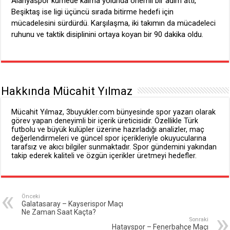
Alanyaspor kümede kalma yolunda önemli bir adım attı,
Beşiktaş ise ligi üçüncü sırada bitirme hedefi için
mücadelesini sürdürdü. Karşılaşma, iki takımın da mücadeleci
ruhunu ve taktik disiplinini ortaya koyan bir 90 dakika oldu.
Hakkında Mücahit Yılmaz
Mücahit Yılmaz, 3buyukler.com bünyesinde spor yazarı olarak
görev yapan deneyimli bir içerik üreticisidir. Özellikle Türk
futbolu ve büyük kulüpler üzerine hazırladığı analizler, maç
değerlendirmeleri ve güncel spor içerikleriyle okuyucularına
tarafsız ve akıcı bilgiler sunmaktadır. Spor gündemini yakından
takip ederek kaliteli ve özgün içerikler üretmeyi hedefler.
Önceki
Galatasaray – Kayserispor Maçı
Ne Zaman Saat Kaçta?
Sonraki
Hatayspor – Fenerbahçe Maçı