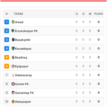
#
TAKIM
O
G
M
PUAN
0
0
0
0
Amed
1
0
0
0
0
Erzurumspor FK
2
0
0
0
0
Başakşehir
3
0
0
0
0
Kocaelispor
4
0
0
0
0
Beşiktaş
5
0
0
0
0
Eyüpspor
6
0
0
0
0
Galatasaray
7
0
0
0
0
Çorum FK
8
0
0
0
0
Gaziantep FK
9
0
0
0
0
Alanyaspor
10