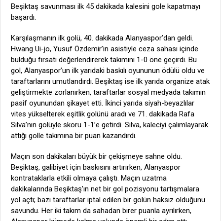
Beşiktaş savunması ilk 45 dakikada kalesini gole kapatmayı
başardı.
Karşılaşmanın ilk golü, 40. dakikada Alanyaspor’dan geldi.
Hwang Ui-jo, Yusuf Özdemir’in asistiyle ceza sahası içinde
bulduğu fırsatı değerlendirerek takımını 1-0 öne geçirdi. Bu
gol, Alanyaspor’un ilk yarıdaki baskılı oyununun ödülü oldu ve
taraftarlarını umutlandırdı. Beşiktaş ise ilk yarıda organize atak
geliştirmekte zorlanırken, taraftarlar sosyal medyada takımın
pasif oyunundan şikayet etti. İkinci yarıda siyah-beyazlılar
vites yükselterek eşitlik golünü aradı ve 71. dakikada Rafa
Silva’nın golüyle skoru 1-1’e getirdi. Silva, kaleciyi çalımlayarak
attığı golle takımına bir puan kazandırdı.
Maçın son dakikaları büyük bir çekişmeye sahne oldu.
Beşiktaş, galibiyet için baskısını artırırken, Alanyaspor
kontrataklarla etkili olmaya çalıştı. Maçın uzatma
dakikalarında Beşiktaş’ın net bir gol pozisyonu tartışmalara
yol açtı; bazı taraftarlar iptal edilen bir golün haksız olduğunu
savundu. Her iki takım da sahadan birer puanla ayrılırken,