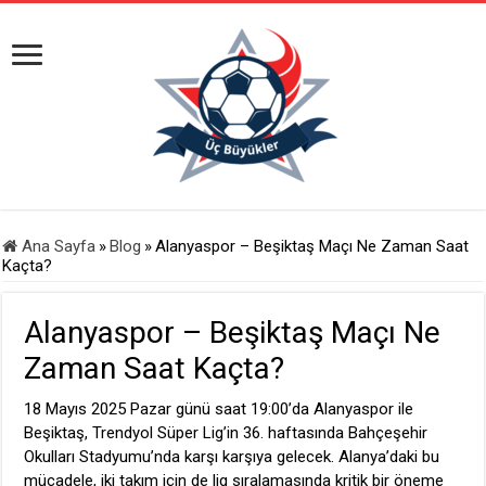
Ana Sayfa
»
Blog
»
Alanyaspor – Beşiktaş Maçı Ne Zaman Saat
Kaçta?
Alanyaspor – Beşiktaş Maçı Ne
Zaman Saat Kaçta?
18 Mayıs 2025 Pazar günü saat 19:00’da Alanyaspor ile
Beşiktaş, Trendyol Süper Lig’in 36. haftasında Bahçeşehir
Okulları Stadyumu’nda karşı karşıya gelecek. Alanya’daki bu
mücadele, iki takım için de lig sıralamasında kritik bir öneme