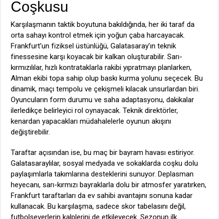
Coşkusu
Karşılaşmanın taktik boyutuna bakıldığında, her iki taraf da
orta sahayı kontrol etmek için yoğun çaba harcayacak.
Frankfurt’un fiziksel üstünlüğü, Galatasaray’ın teknik
finessesine karşı koyacak bir kalkan oluşturabilir. Sarı-
kırmızılılar, hızlı kontrataklarla rakibi yıpratmayı planlarken,
Alman ekibi topa sahip olup baskı kurma yolunu seçecek. Bu
dinamik, maçı tempolu ve çekişmeli kılacak unsurlardan biri.
Oyuncuların form durumu ve saha adaptasyonu, dakikalar
ilerledikçe belirleyici rol oynayacak. Teknik direktörler,
kenardan yapacakları müdahalelerle oyunun akışını
değiştirebilir.
Taraftar açısından ise, bu maç bir bayram havası estiriyor.
Galatasaraylılar, sosyal medyada ve sokaklarda coşku dolu
paylaşımlarla takımlarına desteklerini sunuyor. Deplasman
heyecanı, sarı-kırmızı bayraklarla dolu bir atmosfer yaratırken,
Frankfurt taraftarları da ev sahibi avantajını sonuna kadar
kullanacak. Bu karşılaşma, sadece skor tabelasını değil,
futbolseverlerin kalplerini de etkileyecek. Sezonun ilk