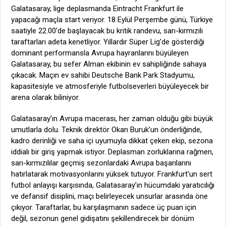
Galatasaray, lige deplasmanda Eintracht Frankfurt ile
yapacağı maçla start veriyor. 18 Eylül Perşembe günü, Türkiye
saatiyle 22.00’de başlayacak bu kritik randevu, sarı-kırmızılı
taraftarları adeta kenetliyor. Yıllardır Süper Lig’de gösterdiği
dominant performansla Avrupa hayranlarını büyüleyen
Galatasaray, bu sefer Alman ekibinin ev sahipliğinde sahaya
çıkacak. Maçın ev sahibi Deutsche Bank Park Stadyumu,
kapasitesiyle ve atmosferiyle futbolseverleri büyüleyecek bir
arena olarak biliniyor.
Galatasaray’ın Avrupa macerası, her zaman olduğu gibi büyük
umutlarla dolu. Teknik direktör Okan Buruk’un önderliğinde,
kadro derinliği ve saha içi uyumuyla dikkat çeken ekip, sezona
iddialı bir giriş yapmak istiyor. Deplasman zorluklarına rağmen,
sarı-kırmızılılar geçmiş sezonlardaki Avrupa başarılarını
hatırlatarak motivasyonlarını yüksek tutuyor. Frankfurt’un sert
futbol anlayışı karşısında, Galatasaray’ın hücumdaki yaratıcılığı
ve defansif disiplini, maçı belirleyecek unsurlar arasında öne
çıkıyor. Taraftarlar, bu karşılaşmanın sadece üç puan için
değil, sezonun genel gidişatını şekillendirecek bir dönüm