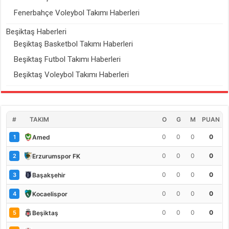
Fenerbahçe Voleybol Takımı Haberleri
Beşiktaş Haberleri
Beşiktaş Basketbol Takımı Haberleri
Beşiktaş Futbol Takımı Haberleri
Beşiktaş Voleybol Takımı Haberleri
#
TAKIM
O
G
M
PUAN
0
0
0
0
Amed
1
0
0
0
0
Erzurumspor FK
2
0
0
0
0
Başakşehir
3
0
0
0
0
Kocaelispor
4
0
0
0
0
Beşiktaş
5