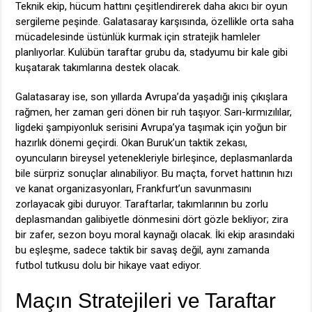
Teknik ekip, hücum hattını çeşitlendirerek daha akıcı bir oyun
sergileme peşinde. Galatasaray karşısında, özellikle orta saha
mücadelesinde üstünlük kurmak için stratejik hamleler
planlıyorlar. Kulübün taraftar grubu da, stadyumu bir kale gibi
kuşatarak takımlarına destek olacak.
Galatasaray ise, son yıllarda Avrupa’da yaşadığı iniş çıkışlara
rağmen, her zaman geri dönen bir ruh taşıyor. Sarı-kırmızılılar,
ligdeki şampiyonluk serisini Avrupa’ya taşımak için yoğun bir
hazırlık dönemi geçirdi. Okan Buruk’un taktik zekası,
oyuncuların bireysel yetenekleriyle birleşince, deplasmanlarda
bile sürpriz sonuçlar alınabiliyor. Bu maçta, forvet hattının hızı
ve kanat organizasyonları, Frankfurt’un savunmasını
zorlayacak gibi duruyor. Taraftarlar, takımlarının bu zorlu
deplasmandan galibiyetle dönmesini dört gözle bekliyor; zira
bir zafer, sezon boyu moral kaynağı olacak. İki ekip arasındaki
bu eşleşme, sadece taktik bir savaş değil, aynı zamanda
futbol tutkusu dolu bir hikaye vaat ediyor.
Maçın Stratejileri ve Taraftar