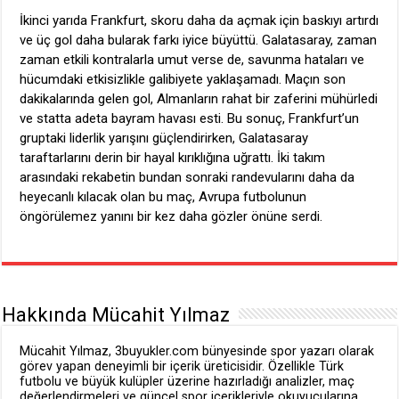
İkinci yarıda Frankfurt, skoru daha da açmak için baskıyı artırdı
ve üç gol daha bularak farkı iyice büyüttü. Galatasaray, zaman
zaman etkili kontralarla umut verse de, savunma hataları ve
hücumdaki etkisizlikle galibiyete yaklaşamadı. Maçın son
dakikalarında gelen gol, Almanların rahat bir zaferini mühürledi
ve statta adeta bayram havası esti. Bu sonuç, Frankfurt’un
gruptaki liderlik yarışını güçlendirirken, Galatasaray
taraftarlarını derin bir hayal kırıklığına uğrattı. İki takım
arasındaki rekabetin bundan sonraki randevularını daha da
heyecanlı kılacak olan bu maç, Avrupa futbolunun
öngörülemez yanını bir kez daha gözler önüne serdi.
Hakkında Mücahit Yılmaz
Mücahit Yılmaz, 3buyukler.com bünyesinde spor yazarı olarak
görev yapan deneyimli bir içerik üreticisidir. Özellikle Türk
futbolu ve büyük kulüpler üzerine hazırladığı analizler, maç
değerlendirmeleri ve güncel spor içerikleriyle okuyucularına