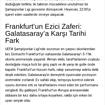
düdüğüyle birlikte, iki takımın mücadelesi unutulmaz bir
Şampiyonlar Ligi gecesine dönüşecek. Heyecan, 22.00’yi
işaret eden saatlerde zirveye ulaşacak.
Frankfurt’un Ezici Zaferi:
Galatasaray’a Karşı Tarihi
Fark
UEFA Şampiyonlar Ligi’nde sezonun en çarpıcı skorlarından
biri, Eintracht Frankfurt’un sahasında Galatasaray’ı 5-1’lik
skorla yenmesiyle yaşandı. Alman ekibi, taraftarlarının coşkulu
desteğiyle maça hızlı bir giriş yaptı ve ilk yarıyı iki golle önde
kapattı. Frankfurt’un hücum hattı, rakip savunmayı adeta delik
deşik ederken, Galatasaray’ın deneyimli oyuncuları pozisyon
üretmekte zorlandı. Ev sahibi ekip, tempoyu kontrol ederek
oyunu domine etti ve taraftarlarını mest eden bir performans
sergiledi. Bu galibiyet, Frankfurt’un Avrupa arenasındaki
iddiasını bir kez daha ortaya koyarken, rakibi için erken bir
uyarı sinyali oldu.