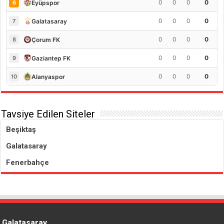
0
0
0
0
Eyüpspor
6
0
0
0
0
Galatasaray
7
0
0
0
0
Çorum FK
8
0
0
0
0
Gaziantep FK
9
0
0
0
0
Alanyaspor
10
Tavsiye Edilen Siteler
Beşiktaş
Galatasaray
Fenerbahçe
Galatasaray