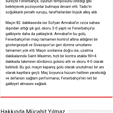
süreçte Fenerbahçe, oyunun temposunu istediği gibi
belirleyerek pozisyonlar bulmaya devam etti. Tadic’in
soğukkanlı penaltı vuruşu, taraftarlardan büyük alkış aldı.
Maçın 82. dakikasında ise Sofyan Amrabat’ın ceza sahası
dışından attığı şık gol, skoru 3-0 yaptı ve Fenerbahçe’yi
galibiyete daha da yaklaştırdı. Amrabat’ın bu golü,
Fenerbahçe’nin maçı tamamen kontrol altına aldığının bir
göstergesiydi ve Sivasspor’un geri dönme umutlarını
tamamen yok etti. Maçın sonlarına doğru ise, uzatma
dakikalarında Saint-Maximin, hızlı bir kontra atakla 90+4.
dakikada takımının dördüncü golünü attı ve skoru 4-0 olarak
belirledi. Bu gol, maçın kapanış golü olarak unutulmaz bir anı
olarak kayıtlara geçti. Maç boyunca hücum hattının yaratıcılığı
ve defansın sağlam performansı, Fenerbahçe’nin net bir
galibiyet almasını sağladı.
Hakkında Mücahit Yılmaz