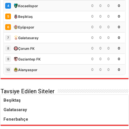
0
0
0
0
Kocaelispor
4
0
0
0
0
Beşiktaş
5
0
0
0
0
Eyüpspor
6
0
0
0
0
Galatasaray
7
0
0
0
0
Çorum FK
8
0
0
0
0
Gaziantep FK
9
0
0
0
0
Alanyaspor
10
Tavsiye Edilen Siteler
Beşiktaş
Galatasaray
Fenerbahçe