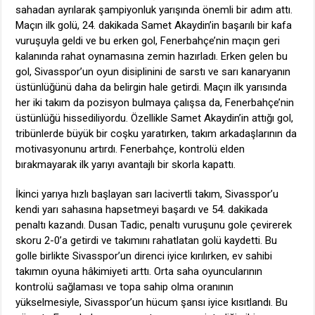
sahadan ayrılarak şampiyonluk yarışında önemli bir adım attı.
Maçın ilk golü, 24. dakikada Samet Akaydin’in başarılı bir kafa
vuruşuyla geldi ve bu erken gol, Fenerbahçe’nin maçın geri
kalanında rahat oynamasına zemin hazırladı. Erken gelen bu
gol, Sivasspor’un oyun disiplinini de sarstı ve sarı kanaryanın
üstünlüğünü daha da belirgin hale getirdi. Maçın ilk yarısında
her iki takım da pozisyon bulmaya çalışsa da, Fenerbahçe’nin
üstünlüğü hissediliyordu. Özellikle Samet Akaydin’in attığı gol,
tribünlerde büyük bir coşku yaratırken, takım arkadaşlarının da
motivasyonunu artırdı. Fenerbahçe, kontrolü elden
bırakmayarak ilk yarıyı avantajlı bir skorla kapattı.
İkinci yarıya hızlı başlayan sarı lacivertli takım, Sivasspor’u
kendi yarı sahasına hapsetmeyi başardı ve 54. dakikada
penaltı kazandı. Dusan Tadic, penaltı vuruşunu gole çevirerek
skoru 2-0’a getirdi ve takımını rahatlatan golü kaydetti. Bu
golle birlikte Sivasspor’un direnci iyice kırılırken, ev sahibi
takımın oyuna hâkimiyeti arttı. Orta saha oyuncularının
kontrolü sağlaması ve topa sahip olma oranının
yükselmesiyle, Sivasspor’un hücum şansı iyice kısıtlandı. Bu