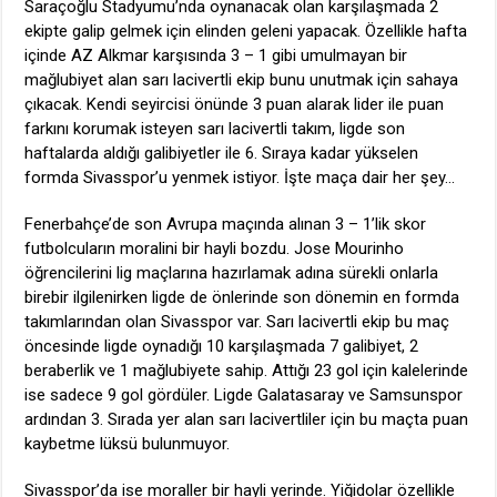
Saraçoğlu Stadyumu’nda oynanacak olan karşılaşmada 2
ekipte galip gelmek için elinden geleni yapacak. Özellikle hafta
içinde AZ Alkmar karşısında 3 – 1 gibi umulmayan bir
mağlubiyet alan sarı lacivertli ekip bunu unutmak için sahaya
çıkacak. Kendi seyircisi önünde 3 puan alarak lider ile puan
farkını korumak isteyen sarı lacivertli takım, ligde son
haftalarda aldığı galibiyetler ile 6. Sıraya kadar yükselen
formda Sivasspor’u yenmek istiyor. İşte maça dair her şey…
Fenerbahçe’de son Avrupa maçında alınan 3 – 1’lik skor
futbolcuların moralini bir hayli bozdu. Jose Mourinho
öğrencilerini lig maçlarına hazırlamak adına sürekli onlarla
birebir ilgilenirken ligde de önlerinde son dönemin en formda
takımlarından olan Sivasspor var. Sarı lacivertli ekip bu maç
öncesinde ligde oynadığı 10 karşılaşmada 7 galibiyet, 2
beraberlik ve 1 mağlubiyete sahip. Attığı 23 gol için kalelerinde
ise sadece 9 gol gördüler. Ligde Galatasaray ve Samsunspor
ardından 3. Sırada yer alan sarı lacivertliler için bu maçta puan
kaybetme lüksü bulunmuyor.
Sivasspor’da ise moraller bir hayli yerinde. Yiğidolar özellikle