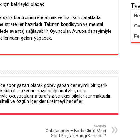
çin belirleyici olacak.
Tav
Be
rta saha kontrolünü ele almak ve hızlı kontrataklarla
stratejiler hazırladı. Takımın kondisyon ve mental
Ga
ede avantaj sağlayabilir. Oyuncular, Avrupa deneyimiyle
Fe
 ellerinden geleni yapacak.
e spor yazarı olarak görev yapan deneyimli bir içerik
ük kulüpler üzerine hazırladığı analizler, maç
iyle okuyucularına tarafsız ve akıcı bilgiler sunmaktadır.
teli ve özgün içerikler üretmeyi hedefler.
Sonraki
Galatasaray – Bodo Glimt Maçı
Saat Kaçta? Hangi Kanalda?