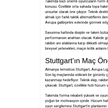
Takımda bazı önemli oyuncuların for
konusu. Özellikle orta sahada topa hakim 
unsurlar olarak öne çıkıyor. Teknik dir
almak için farklı taktik alternatiflerini 
Avrupa galibiyetini evlerinde görmek istiy
Savunma hattında disiplin ve takım bütü
performansın anahtarı olacak. Kalede g
rakibin ani ataklarına karşı dikkatli olm
bireysel yetenekleri, maçın kritik anlarını b
Stuttgart’ın Maç Ö
Almanya temsilcisi Stuttgart, Avrupa Lig
Son lig maçlarında istikrarlı bir görünt
kazanmayı hedefliyor. Teknik ekip, rakibin
çıkacak. Stuttgart, özellikle hızlı hücum
Takımda forma rekabeti yüksek ve oyunc
yoğun bir motivasyon içinde. Hücum hattı
oyun sergilemesi Stuttgart’ın planlarının