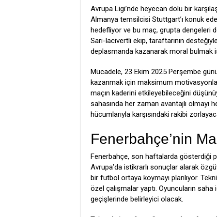
Avrupa Ligi’nde heyecan dolu bir karşı
Almanya temsilcisi Stuttgart’ı konuk ede
hedefliyor ve bu maç, grupta dengeleri de
Sarı-lacivertli ekip, taraftarının desteği
deplasmanda kazanarak moral bulmak is
Mücadele, 23 Ekim 2025 Perşembe günü s
kazanmak için maksimum motivasyonla çı
maçın kaderini etkileyebileceğini düşü
sahasında her zaman avantajlı olmayı hedef
hücumlarıyla karşısındaki rakibi zorlayaca
Fenerbahçe’nin M
Fenerbahçe, son haftalarda gösterdiği
Avrupa’da istikrarlı sonuçlar alarak özgüve
bir futbol ortaya koymayı planlıyor. Tek
özel çalışmalar yaptı. Oyuncuların saha
geçişlerinde belirleyici olacak.