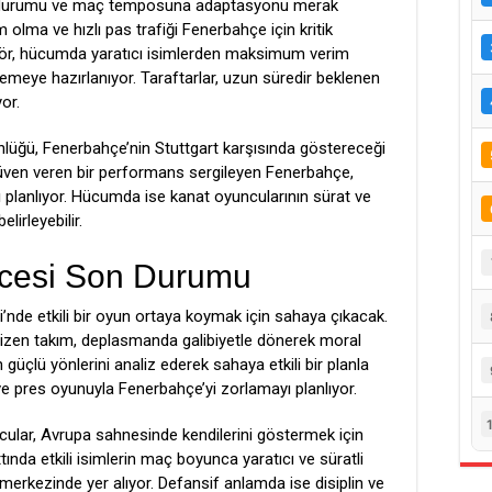
m durumu ve maç temposuna adaptasyonu merak
olma ve hızlı pas trafiği Fenerbahçe için kritik
ektör, hücumda yaratıcı isimlerden maksimum verim
denemeye hazırlanıyor. Taraftarlar, uzun süredir beklenen
or.
nlüğü, Fenerbahçe’nin Stuttgart karşısında göstereceği
üven veren bir performans sergileyen Fenerbahçe,
ayı planlıyor. Hücumda ise kanat oyuncularının sürat ve
elirleyebilir.
ncesi Son Durumu
i’nde etkili bir oyun ortaya koymak için sahaya çıkacak.
ü çizen takım, deplasmanda galibiyetle dönerek moral
 güçlü yönlerini analiz ederek sahaya etkili bir planla
 ve pres oyunuyla Fenerbahçe’yi zorlamayı planlıyor.
ular, Avrupa sahnesinde kendilerini göstermek için
nda etkili isimlerin maç boyunca yaratıcı ve süratli
 merkezinde yer alıyor. Defansif anlamda ise disiplin ve