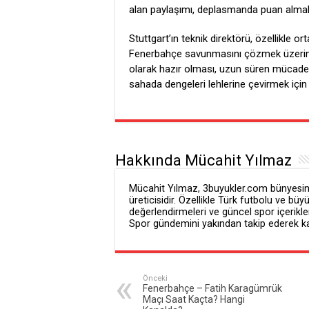
alan paylaşımı, deplasmanda puan almak i
Stuttgart’ın teknik direktörü, özellikle o
Fenerbahçe savunmasını çözmek üzerine 
olarak hazır olması, uzun süren mücadel
sahada dengeleri lehlerine çevirmek için
Hakkında Mücahit Yılmaz
Mücahit Yılmaz, 3buyukler.com bünyesind
üreticisidir. Özellikle Türk futbolu ve büy
değerlendirmeleri ve güncel spor içerikler
Spor gündemini yakından takip ederek kali
Önceki
Fenerbahçe – Fatih Karagümrük
Maçı Saat Kaçta? Hangi