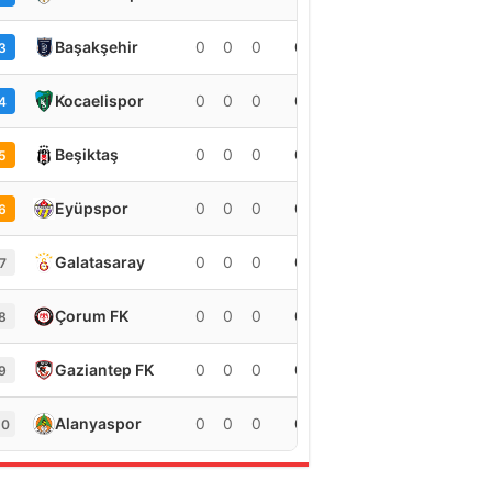
Başakşehir
0
0
0
0
3
Kocaelispor
0
0
0
0
4
Beşiktaş
0
0
0
0
5
Eyüpspor
0
0
0
0
6
Galatasaray
0
0
0
0
7
Çorum FK
0
0
0
0
8
Gaziantep FK
0
0
0
0
9
Alanyaspor
0
0
0
0
10