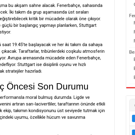
laşma bu akşam sahne alacak. Fenerbahçe, sahasında
cek. İki takım da grup aşamasında üst sıraları
Fe
ğiştirebilecek kritik bir mücadele olarak öne çıkıyor.
yle güçlü bir başlangıç yapmayı planlarken, Stuttgart
tiyor.
aat 19:45’te başlayacak ve her iki takım da sahaya
kacak. Taraftarlar, tribünlerdeki coşkulu atmosferin
Be
nüyor. Avrupa arenasında mücadele eden Fenerbahçe,
liyor. Stuttgart ise disiplinli oyunu ve hızlı
k stratejiler hazırladı.
aç Öncesi Son Durumu
 performansla moral bulmuş durumda. Ligde ve
nini artıran sarı-lacivertliler, taraftarının önünde etkili
nik ekip, takımın kondisyonunu üst seviyede tutmak için
 içindeki uyumu, özellikle hücum ve savunma