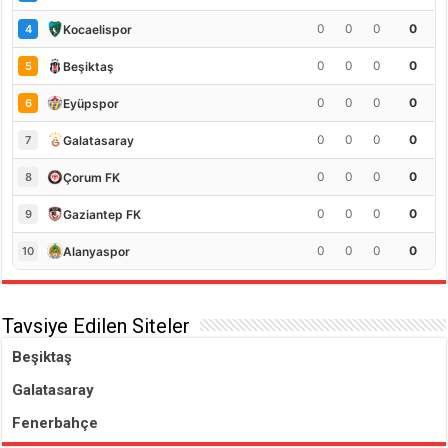
0
0
0
0
Kocaelispor
4
0
0
0
0
Beşiktaş
5
0
0
0
0
Eyüpspor
6
0
0
0
0
Galatasaray
7
0
0
0
0
Çorum FK
8
0
0
0
0
Gaziantep FK
9
0
0
0
0
Alanyaspor
10
Tavsiye Edilen Siteler
Beşiktaş
Galatasaray
Fenerbahçe