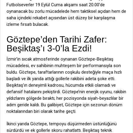
Futbolseverler 19 Eylül Cuma akşamı saat 20.00’de
oynanacak bu zorlu mücadelede hem taktiksel açıdan hem de
saha içindeki rekabet açısından üst düzey bir karşılaşma
izleme fırsatı bulacak.
Göztepe’den Tarihi Zafer:
Beşiktaş’ı 3-0’la Ezdi!
İzmir’in sıcak atmosferinde oynanan Göztepe-Beşiktaş
mücadelesi, ev sahibinin muhteşem bir performansıyla son
buldu. Göztepe, taraftarlarının coşkulu desteğiyle maça hızlı
başladı ve ilk yarıda attığı gollerle rakibini adeta şoke etti.
Beşiktaş’ın deneyimli kadrosu, hücumda etkili olamadı ve
defansif hatalarını pekiştirdi. Göztepe’nin enerjik oyunu, rakibin
yıldızlarını gölgede bıraktı; her pozisyonda siyah-beyazlılar bir
adım geride kaldı. Bu galibiyet, Göztepe için sezonun dönüm
noktalarından biri olarak tarihe geçti.
İkinci yarıda Göztepe, tempoyu düşürmeden üstünlüğünü
sürdürdü ve ek gollerle skoru rahatlattı. Beşiktaş teknik