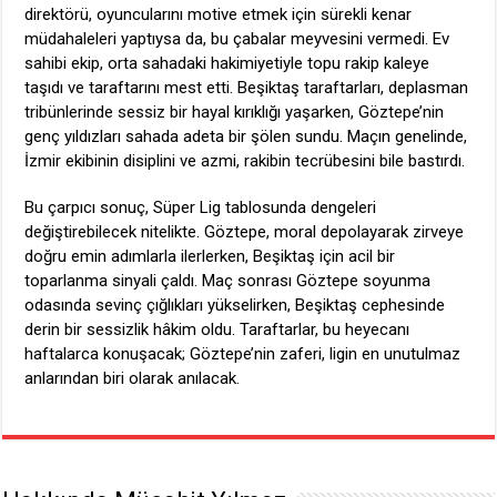
direktörü, oyuncularını motive etmek için sürekli kenar
müdahaleleri yaptıysa da, bu çabalar meyvesini vermedi. Ev
sahibi ekip, orta sahadaki hakimiyetiyle topu rakip kaleye
taşıdı ve taraftarını mest etti. Beşiktaş taraftarları, deplasman
tribünlerinde sessiz bir hayal kırıklığı yaşarken, Göztepe’nin
genç yıldızları sahada adeta bir şölen sundu. Maçın genelinde,
İzmir ekibinin disiplini ve azmi, rakibin tecrübesini bile bastırdı.
Bu çarpıcı sonuç, Süper Lig tablosunda dengeleri
değiştirebilecek nitelikte. Göztepe, moral depolayarak zirveye
doğru emin adımlarla ilerlerken, Beşiktaş için acil bir
toparlanma sinyali çaldı. Maç sonrası Göztepe soyunma
odasında sevinç çığlıkları yükselirken, Beşiktaş cephesinde
derin bir sessizlik hâkim oldu. Taraftarlar, bu heyecanı
haftalarca konuşacak; Göztepe’nin zaferi, ligin en unutulmaz
anlarından biri olarak anılacak.