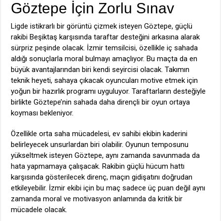
Göztepe İçin Zorlu Sınav
Ligde istikrarlı bir görüntü çizmek isteyen Göztepe, güçlü
rakibi Beşiktaş karşısında taraftar desteğini arkasına alarak
sürpriz peşinde olacak. İzmir temsilcisi, özellikle iç sahada
aldığı sonuçlarla moral bulmayı amaçlıyor. Bu maçta da en
büyük avantajlarından biri kendi seyircisi olacak. Takımın
teknik heyeti, sahaya çıkacak oyuncuları motive etmek için
yoğun bir hazırlık programı uyguluyor. Taraftarların desteğiyle
birlikte Göztepe’nin sahada daha dirençli bir oyun ortaya
koyması bekleniyor.
Özellikle orta saha mücadelesi, ev sahibi ekibin kaderini
belirleyecek unsurlardan biri olabilir. Oyunun temposunu
yükseltmek isteyen Göztepe, aynı zamanda savunmada da
hata yapmamaya çalışacak. Rakibin güçlü hücum hattı
karşısında gösterilecek direnç, maçın gidişatını doğrudan
etkileyebilir. İzmir ekibi için bu maç sadece üç puan değil aynı
zamanda moral ve motivasyon anlamında da kritik bir
mücadele olacak.