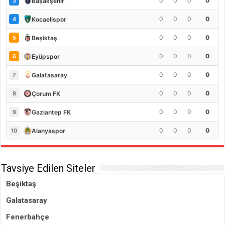
0
0
0
0
Başakşehir
3
0
0
0
0
Kocaelispor
4
0
0
0
0
Beşiktaş
5
0
0
0
0
Eyüpspor
6
0
0
0
0
Galatasaray
7
0
0
0
0
Çorum FK
8
0
0
0
0
Gaziantep FK
9
0
0
0
0
Alanyaspor
10
Tavsiye Edilen Siteler
Beşiktaş
Galatasaray
Fenerbahçe