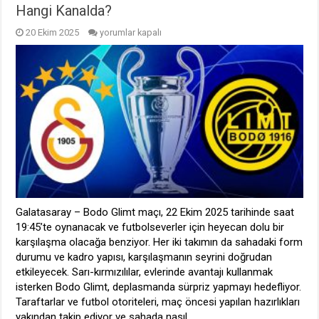
Hangi Kanalda?
Galatasaray
20 Ekim 2025
yorumlar kapalı
–
Bodo
Glimt
Maçı
Saat
Kaçta?
Hangi
Kanalda?
için
Galatasaray – Bodo Glimt maçı, 22 Ekim 2025 tarihinde saat
19:45’te oynanacak ve futbolseverler için heyecan dolu bir
karşılaşma olacağa benziyor. Her iki takımın da sahadaki form
durumu ve kadro yapısı, karşılaşmanın seyrini doğrudan
etkileyecek. Sarı-kırmızılılar, evlerinde avantajı kullanmak
isterken Bodo Glimt, deplasmanda sürpriz yapmayı hedefliyor.
Taraftarlar ve futbol otoriteleri, maç öncesi yapılan hazırlıkları
yakından takip ediyor ve sahada nasıl …