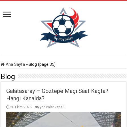
Ana Sayfa
»
Blog (page 35)
Blog
Galatasaray – Göztepe Maçı Saat Kaçta?
Hangi Kanalda?
Galatasaray
20 Ekim 2025
yorumlar kapalı
–
Göztepe
Maçı
Saat