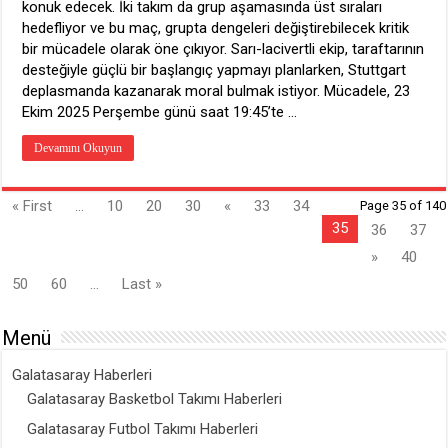
konuk edecek. İki takım da grup aşamasında üst sıraları
hedefliyor ve bu maç, grupta dengeleri değiştirebilecek kritik
bir mücadele olarak öne çıkıyor. Sarı-lacivertli ekip, taraftarının
desteğiyle güçlü bir başlangıç yapmayı planlarken, Stuttgart
deplasmanda kazanarak moral bulmak istiyor. Mücadele, 23
Ekim 2025 Perşembe günü saat 19:45’te …
Devamını Okuyun
« First
...
10
20
30
«
33
34
Page 35 of 140
35
36
37
»
40
50
60
...
Last »
Menü
Galatasaray Haberleri
Galatasaray Basketbol Takımı Haberleri
Galatasaray Futbol Takımı Haberleri