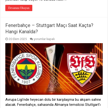
Devamını Okuyun
Fenerbahçe – Stuttgart Maçı Saat Kaçta?
Hangi Kanalda?
Fenerbahçe
20 Ekim 2025
yorumlar kapalı
–
Stuttgart
Maçı
Saat
Kaçta?
Hangi
Kanalda?
için
Avrupa Ligi’nde heyecan dolu bir karşılaşma bu akşam sahne
alacak. Fenerbahçe, sahasında Almanya temsilcisi Stuttgart’ı