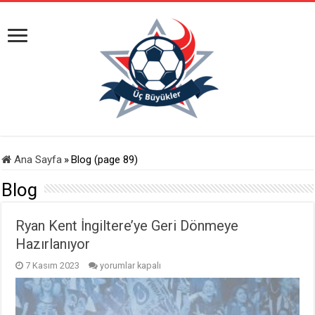
Ana Sayfa
»
Blog (page 89)
Blog
Ryan Kent İngiltere’ye Geri Dönmeye
Hazırlanıyor
Ryan
7 Kasım 2023
yorumlar kapalı
Kent
İngiltere’ye
Geri
Dönmeye