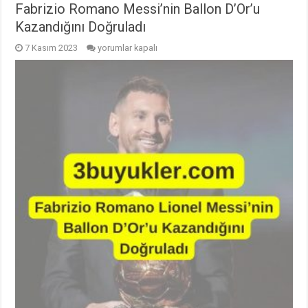
Fabrizio Romano Messi’nin Ballon D’Or’u
Kazandığını Doğruladı
Fabrizio
7 Kasım 2023
yorumlar kapalı
Romano
Messi’nin
Ballon
D’Or’u
Kazandığını
Doğruladı
için