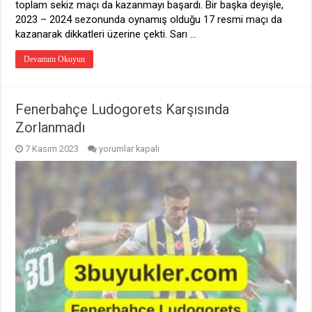
toplam sekiz maçı da kazanmayı başardı. Bir başka deyişle,
2023 – 2024 sezonunda oynamış olduğu 17 resmi maçı da
kazanarak dikkatleri üzerine çekti. Sarı …
Devamını Okuyun
Fenerbahçe Ludogorets Karşısında
Zorlanmadı
Fenerbahçe
7 Kasım 2023
yorumlar kapalı
Ludogorets
Karşısında
Zorlanmadı
için