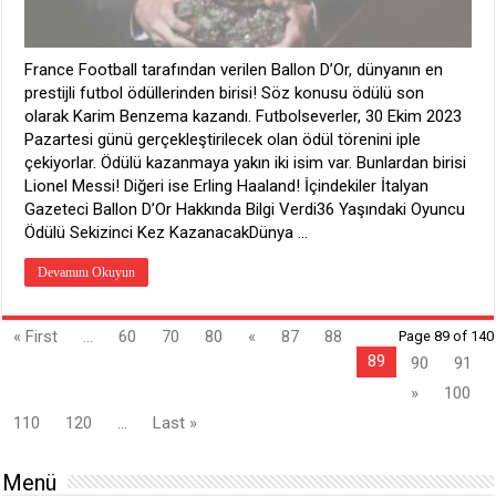
France Football tarafından verilen Ballon D’Or, dünyanın en
prestijli futbol ödüllerinden birisi! Söz konusu ödülü son
olarak Karim Benzema kazandı. Futbolseverler, 30 Ekim 2023
Pazartesi günü gerçekleştirilecek olan ödül törenini iple
çekiyorlar. Ödülü kazanmaya yakın iki isim var. Bunlardan birisi
Lionel Messi! Diğeri ise Erling Haaland! İçindekiler İtalyan
Gazeteci Ballon D’Or Hakkında Bilgi Verdi36 Yaşındaki Oyuncu
Ödülü Sekizinci Kez KazanacakDünya …
Devamını Okuyun
« First
...
60
70
80
«
87
88
Page 89 of 140
89
90
91
»
100
110
120
...
Last »
Menü