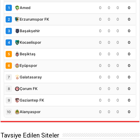
0
0
0
0
Amed
1
0
0
0
0
Erzurumspor FK
2
0
0
0
0
Başakşehir
3
0
0
0
0
Kocaelispor
4
0
0
0
0
Beşiktaş
5
0
0
0
0
Eyüpspor
6
0
0
0
0
Galatasaray
7
0
0
0
0
Çorum FK
8
0
0
0
0
Gaziantep FK
9
0
0
0
0
Alanyaspor
10
Tavsiye Edilen Siteler