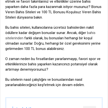
etmek ve favori takımlarınız ve etkinlikler üzerine bahis
yaparken daha fazla para kazanmak istiyor musunuz? Bonus
Veren Bahis Siteleri ve 100 TL Bonusu Koşulsuz Veren Bahis
Siteleri dünyasına bakın.
Bu bahis siteleri, kullanıcılarına ücretsiz bahislerden nakit
ödüllere kadar değişen bonuslar sunar. Ancak, diğer
bahis
sitelerinden
farklı olarak, bu bonusları herhangi bir koşul
olmadan sunarlar. Doğru, herhangi bir özel gereksinimi yerine
getirmeden 100 TL bonus alabilirsiniz.
O zaman neden bu fırsatlardan yararlanmayıp, favori spor ve
etkinliklerinize bahis yaparken kazancınızı potansiyel olarak
artırmayı denemiyorsunuz?
Bu sitelerin nasıl çalıştığını ve bonuslarından nasıl
yararlanabileceğinizi keşfetmek için devam edelim.