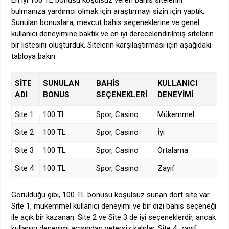
En iyi 100 TL bonusu koşulsuz veren bahis sitelerini
bulmanıza yardımcı olmak için araştırmayı sizin için yaptık.
Sunulan bonuslara, mevcut bahis seçeneklerine ve genel
kullanıcı deneyimine baktık ve en iyi derecelendirilmiş sitelerin
bir listesini oluşturduk. Sitelerin karşılaştırması için aşağıdaki
tabloya bakın.
SITE
SUNULAN
BAHIS
KULLANICI
ADI
BONUS
SEÇENEKLERI
DENEYIMI
Site 1
100 TL
Spor, Casino
Mükemmel
Site 2
100 TL
Spor, Casino
İyi
Site 3
100 TL
Spor, Casino
Ortalama
Site 4
100 TL
Spor, Casino
Zayıf
Görüldüğü gibi, 100 TL bonusu koşulsuz sunan dört site var.
Site 1, mükemmel kullanıcı deneyimi ve bir dizi bahis seçeneği
ile açık bir kazanan. Site 2 ve Site 3 de iyi seçeneklerdir, ancak
kullanıcı deneyimi açısından yetersiz kalırlar. Site 4, zayıf