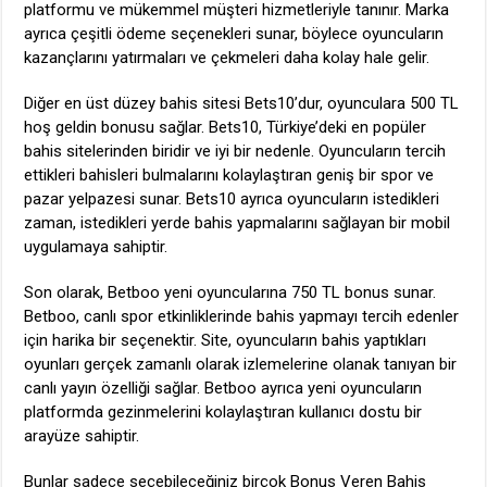
platformu ve mükemmel müşteri hizmetleriyle tanınır. Marka
ayrıca çeşitli ödeme seçenekleri sunar, böylece oyuncuların
kazançlarını yatırmaları ve çekmeleri daha kolay hale gelir.
Diğer en üst düzey bahis sitesi Bets10’dur, oyunculara 500 TL
hoş geldin bonusu sağlar. Bets10, Türkiye’deki en popüler
bahis sitelerinden biridir ve iyi bir nedenle. Oyuncuların tercih
ettikleri bahisleri bulmalarını kolaylaştıran geniş bir spor ve
pazar yelpazesi sunar. Bets10 ayrıca oyuncuların istedikleri
zaman, istedikleri yerde bahis yapmalarını sağlayan bir mobil
uygulamaya sahiptir.
Son olarak, Betboo yeni oyuncularına 750 TL bonus sunar.
Betboo, canlı spor etkinliklerinde bahis yapmayı tercih edenler
için harika bir seçenektir. Site, oyuncuların bahis yaptıkları
oyunları gerçek zamanlı olarak izlemelerine olanak tanıyan bir
canlı yayın özelliği sağlar. Betboo ayrıca yeni oyuncuların
platformda gezinmelerini kolaylaştıran kullanıcı dostu bir
arayüze sahiptir.
Bunlar sadece seçebileceğiniz birçok Bonus Veren Bahis