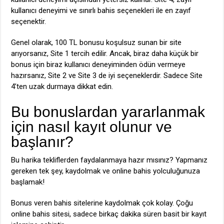
kullanıcı deneyimi ve sınırlı bahis seçenekleri ile en zayıf
seçenektir.
Genel olarak, 100 TL bonusu koşulsuz sunan bir site
arıyorsanız, Site 1 tercih edilir. Ancak, biraz daha küçük bir
bonus için biraz kullanıcı deneyiminden ödün vermeye
hazırsanız, Site 2 ve Site 3 de iyi seçeneklerdir. Sadece Site
4’ten uzak durmaya dikkat edin.
Bu bonuslardan yararlanmak
için nasıl kayıt olunur ve
başlanır?
Bu harika tekliflerden faydalanmaya hazır mısınız? Yapmanız
gereken tek şey, kaydolmak ve online bahis yolculuğunuza
başlamak!
Bonus veren bahis sitelerine kaydolmak çok kolay. Çoğu
online bahis sitesi, sadece birkaç dakika süren basit bir kayıt