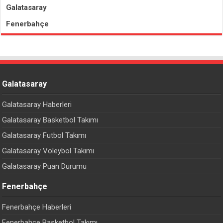
Galatasaray
Fenerbahçe
Galatasaray
Galatasaray Haberleri
Galatasaray Basketbol Takımı
Galatasaray Futbol Takımı
Galatasaray Voleybol Takımı
Galatasaray Puan Durumu
Fenerbahçe
Fenerbahçe Haberleri
Fenerbahçe Basketbol Takımı