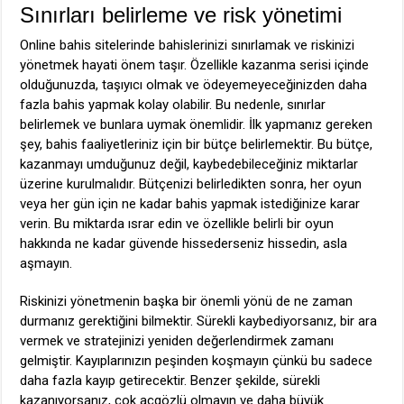
Sınırları belirleme ve risk yönetimi
Online bahis sitelerinde bahislerinizi sınırlamak ve riskinizi
yönetmek hayati önem taşır. Özellikle kazanma serisi içinde
olduğunuzda, taşıyıcı olmak ve ödeyemeyeceğinizden daha
fazla bahis yapmak kolay olabilir. Bu nedenle, sınırlar
belirlemek ve bunlara uymak önemlidir. İlk yapmanız gereken
şey, bahis faaliyetleriniz için bir bütçe belirlemektir. Bu bütçe,
kazanmayı umduğunuz değil, kaybedebileceğiniz miktarlar
üzerine kurulmalıdır. Bütçenizi belirledikten sonra, her oyun
veya her gün için ne kadar bahis yapmak istediğinize karar
verin. Bu miktarda ısrar edin ve özellikle belirli bir oyun
hakkında ne kadar güvende hissederseniz hissedin, asla
aşmayın.
Riskinizi yönetmenin başka bir önemli yönü de ne zaman
durmanız gerektiğini bilmektir. Sürekli kaybediyorsanız, bir ara
vermek ve stratejinizi yeniden değerlendirmek zamanı
gelmiştir. Kayıplarınızın peşinden koşmayın çünkü bu sadece
daha fazla kayıp getirecektir. Benzer şekilde, sürekli
kazanıyorsanız, çok açgözlü olmayın ve daha büyük