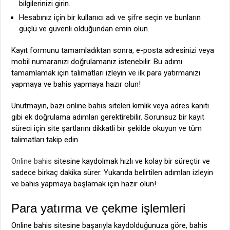
bilgilerinizi girin.
Hesabınız için bir kullanıcı adı ve şifre seçin ve bunların
güçlü ve güvenli olduğundan emin olun.
Kayıt formunu tamamladıktan sonra, e-posta adresinizi veya
mobil numaranızı doğrulamanız istenebilir. Bu adımı
tamamlamak için talimatları izleyin ve ilk para yatırmanızı
yapmaya ve bahis yapmaya hazır olun!
Unutmayın, bazı online bahis siteleri kimlik veya adres kanıtı
gibi ek doğrulama adımları gerektirebilir. Sorunsuz bir kayıt
süreci için site şartlarını dikkatli bir şekilde okuyun ve tüm
talimatları takip edin.
Online bahis
sitesine kaydolmak hızlı ve kolay bir süreçtir ve
sadece birkaç dakika sürer. Yukarıda belirtilen adımları izleyin
ve bahis yapmaya başlamak için hazır olun!
Para yatırma ve çekme işlemleri
Online bahis sitesine başarıyla kaydolduğunuza göre, bahis