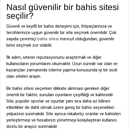
Nasıl güvenilir bir bahis sitesi
seçilir?
Güvenli ve keyifli bir bahis deneyimi için, ihtiyaçlarınıza ve
tercihlerinize uygun güvenilir bir site seçmek önemlidir. Çok
sayıda çevrimiçi
bahis sitesi
mevcut olduğundan, güvenilir
birini seçmek zor olabilir.
İlk adım, sitenin reputasyonunu araştırmak ve diğer
kullanıcıların yorumlarını okumaktır. Uzun süredir var olan ve
kazançları zamanında ödeme yapma konusunda iyi bir sicili
olan siteleri arayın.
Bir bahis sitesi seçerken dikkate alınması gereken diğer
önemli bir faktör, sunulan oyunların çeşitliliği ve kalitesidir.
Site, popüler sporlar ve oyunlar yanı sıra daha az bilinen
etkinlikler de dahil olmak üzere geniş bir bahis seçenekleri
yelpazesi sunmalıdır. Site ayrıca rekabetçi oranlar ve bahisleri
yerleştirmeyi ve hesabınızı yönetmeyi kolaylaştıran kullanıcı
dostu bir arayüz sunmalıdır.