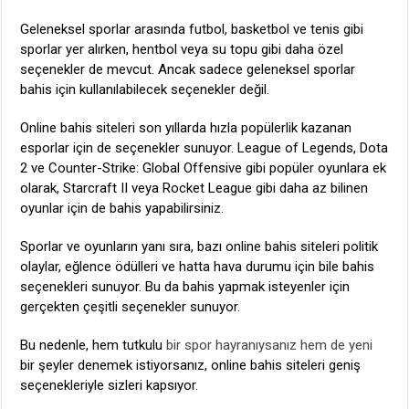
Geleneksel sporlar arasında futbol, basketbol ve tenis gibi
sporlar yer alırken, hentbol veya su topu gibi daha özel
seçenekler de mevcut. Ancak sadece geleneksel sporlar
bahis için kullanılabilecek seçenekler değil.
Online bahis siteleri son yıllarda hızla popülerlik kazanan
esporlar için de seçenekler sunuyor. League of Legends, Dota
2 ve Counter-Strike: Global Offensive gibi popüler oyunlara ek
olarak, Starcraft II veya Rocket League gibi daha az bilinen
oyunlar için de bahis yapabilirsiniz.
Sporlar ve oyunların yanı sıra, bazı online bahis siteleri politik
olaylar, eğlence ödülleri ve hatta hava durumu için bile bahis
seçenekleri sunuyor. Bu da bahis yapmak isteyenler için
gerçekten çeşitli seçenekler sunuyor.
Bu nedenle, hem tutkulu
bir spor hayranıysanız hem de yeni
bir şeyler denemek istiyorsanız, online bahis siteleri geniş
seçenekleriyle sizleri kapsıyor.