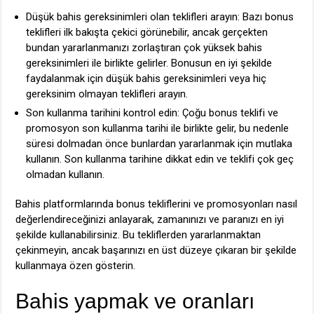
Düşük bahis gereksinimleri olan teklifleri arayın: Bazı bonus
teklifleri ilk bakışta çekici görünebilir, ancak gerçekten
bundan yararlanmanızı zorlaştıran çok yüksek bahis
gereksinimleri ile birlikte gelirler. Bonusun en iyi şekilde
faydalanmak için düşük bahis gereksinimleri veya hiç
gereksinim olmayan teklifleri arayın.
Son kullanma tarihini kontrol edin: Çoğu bonus teklifi ve
promosyon son kullanma tarihi ile birlikte gelir, bu nedenle
süresi dolmadan önce bunlardan yararlanmak için mutlaka
kullanın. Son kullanma tarihine dikkat edin ve teklifi çok geç
olmadan kullanın.
Bahis platformlarında bonus tekliflerini ve promosyonları nasıl
değerlendireceğinizi anlayarak, zamanınızı ve paranızı en iyi
şekilde kullanabilirsiniz. Bu tekliflerden yararlanmaktan
çekinmeyin, ancak başarınızı en üst düzeye çıkaran bir şekilde
kullanmaya özen gösterin.
Bahis yapmak ve oranları