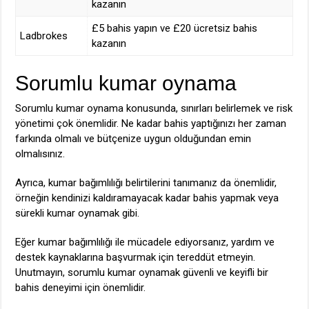
kazanın
£5 bahis yapın ve £20 ücretsiz bahis
Ladbrokes
kazanın
Sorumlu kumar oynama
Sorumlu kumar oynama konusunda, sınırları belirlemek ve risk
yönetimi çok önemlidir. Ne kadar bahis yaptığınızı her zaman
farkında olmalı ve bütçenize uygun olduğundan emin
olmalısınız.
Ayrıca, kumar bağımlılığı belirtilerini tanımanız da önemlidir,
örneğin kendinizi kaldıramayacak kadar bahis yapmak veya
sürekli kumar oynamak gibi.
Eğer kumar bağımlılığı ile mücadele ediyorsanız, yardım ve
destek kaynaklarına başvurmak için tereddüt etmeyin.
Unutmayın, sorumlu kumar oynamak güvenli ve keyifli bir
bahis deneyimi için önemlidir.