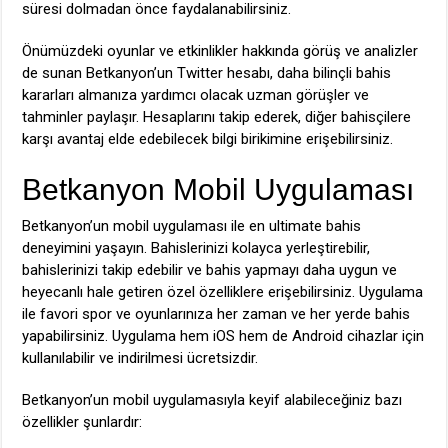
süresi dolmadan önce faydalanabilirsiniz.
Önümüzdeki oyunlar ve etkinlikler hakkında görüş ve analizler
de sunan Betkanyon’un Twitter hesabı, daha bilinçli bahis
kararları almanıza yardımcı olacak uzman görüşler ve
tahminler paylaşır. Hesaplarını takip ederek, diğer bahisçilere
karşı avantaj elde edebilecek bilgi birikimine erişebilirsiniz.
Betkanyon Mobil Uygulaması
Betkanyon’un mobil uygulaması ile en ultimate bahis
deneyimini yaşayın. Bahislerinizi kolayca yerleştirebilir,
bahislerinizi takip edebilir ve bahis yapmayı daha uygun ve
heyecanlı hale getiren özel özelliklere erişebilirsiniz. Uygulama
ile favori spor ve oyunlarınıza her zaman ve her yerde bahis
yapabilirsiniz. Uygulama hem iOS hem de Android cihazlar için
kullanılabilir ve indirilmesi ücretsizdir.
Betkanyon’un mobil uygulamasıyla keyif alabileceğiniz bazı
özellikler şunlardır: