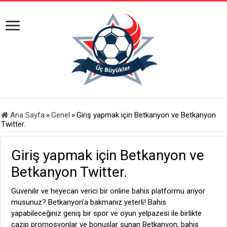
Ana Sayfa
»
Genel
»
Giriş yapmak için Betkanyon ve Betkanyon
Twitter.
Giriş yapmak için Betkanyon ve
Betkanyon Twitter.
Güvenilir ve heyecan verici bir online bahis platformu arıyor
musunuz? Betkanyon’a bakmanız yeterli! Bahis
yapabileceğiniz geniş bir spor ve oyun yelpazesi ile birlikte
cazip promosyonlar ve bonuslar sunan Betkanyon, bahis