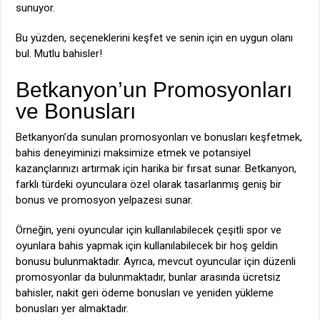
sunuyor.
Bu yüzden, seçeneklerini keşfet ve senin için en uygun olanı
bul. Mutlu bahisler!
Betkanyon’un Promosyonları
ve Bonusları
Betkanyon’da sunulan promosyonları ve bonusları keşfetmek,
bahis deneyiminizi maksimize etmek ve potansiyel
kazançlarınızı artırmak için harika bir fırsat sunar. Betkanyon,
farklı türdeki oyunculara özel olarak tasarlanmış geniş bir
bonus ve promosyon yelpazesi sunar.
Örneğin, yeni oyuncular için kullanılabilecek çeşitli spor ve
oyunlara bahis yapmak için kullanılabilecek bir hoş geldin
bonusu bulunmaktadır. Ayrıca, mevcut oyuncular için düzenli
promosyonlar da bulunmaktadır, bunlar arasında ücretsiz
bahisler, nakit geri ödeme bonusları ve yeniden yükleme
bonusları yer almaktadır.