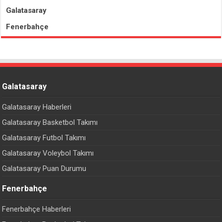
Galatasaray
Fenerbahçe
Galatasaray
Galatasaray Haberleri
Galatasaray Basketbol Takımı
Galatasaray Futbol Takımı
Galatasaray Voleybol Takımı
Galatasaray Puan Durumu
Fenerbahçe
Fenerbahçe Haberleri