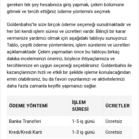
gereken tek şey hesabınıza giriş yapmak, çekim bölümüne
gitmek ve tercih ettiğiniz ödeme yöntemini seçmek.
Goldenbahis’te size birçok ödeme seçeneği sunulmaktadır ve
her biri kendi işlem süresi ve ücretleri vardır. Bilinçli bir karar
vermenize yardımcı olmak için aşağıdaki tabloyu sunuyoruz.
Tablo, çeşitli ödeme yöntemlerini, işlem sürelerini ve ücretleri
açıklamaktadır. Çekim yapmadan önce bu tabloyu birkaç
dakika incelemenizi öneririz, böylece ihtiyaçlarınıza ve
tercihlerinize en uygun seçeneği seçebilirsiniz. Goldenbahis ile
kazançlarınızın hızlı ve etkili bir şekilde işleme konulacağından
emin olabilirsiniz, bu da favori oyunlarınızı ve aktivitelerinizi
daha fazla zamanla keyifle yapmanızı sağlar.
İŞLEM
ÖDEME YÖNTEMI
ÜCRETLER
SÜRESI
Banka Transferi
1-5 iş günü
Ücretsiz
Kredi/Kredi Kartı
1-3 iş günü
Ücretsiz