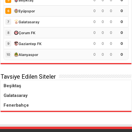
Beşiktaş
5
0
0
0
0
Eyüpspor
6
0
0
0
0
Galatasaray
7
0
0
0
0
Çorum FK
8
0
0
0
0
Gaziantep FK
9
0
0
0
0
Alanyaspor
10
Tavsiye Edilen Siteler
Beşiktaş
Galatasaray
Fenerbahçe