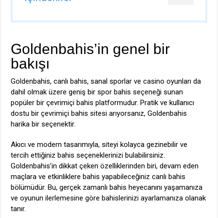
Goldenbahis’in genel bir
bakışı
Goldenbahis, canlı bahis, sanal sporlar ve casino oyunları da
dahil olmak üzere geniş bir spor bahis seçeneği sunan
popüler bir çevrimiçi bahis platformudur. Pratik ve kullanıcı
dostu bir çevrimiçi bahis sitesi arıyorsanız, Goldenbahis
harika bir seçenektir.
Akıcı ve modern tasarımıyla, siteyi kolayca gezinebilir ve
tercih ettiğiniz bahis seçeneklerinizi bulabilirsiniz.
Goldenbahis’in dikkat çeken özelliklerinden biri, devam eden
maçlara ve etkinliklere bahis yapabileceğiniz canlı bahis
bölümüdür. Bu, gerçek zamanlı bahis heyecanını yaşamanıza
ve oyunun ilerlemesine göre bahislerinizi ayarlamanıza olanak
tanır.