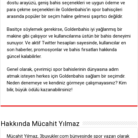
dostu arayüzü, geniş bahis seçenekleri ve uygun ödeme ve
para çekme seçenekleri ile Goldenbahis’in spor bahisçileri
arasında popüler bir seçim haline gelmesi şaşırtıcı değildir.
Basitçe söylemek gerekirse, Goldenbahis iyi yağlanmış bir
makine gibi çalışıyor ve kullanıcılarına üstün bir bahis deneyimi
sunuyor. Ve aktif Twitter hesapları sayesinde, kullanıcılar en
son haberler, promosyonlar ve bahis fırsatları hakkında
güncel kalabilirler.
Genel olarak, çevrimiçi spor bahislerinin dünyasına adım
atmak isteyen herkes için Goldenbahis sağlam bir seçimdir.
Neden denemeye ve kendiniz görmeye çalışmayasınız? Kim
bilir, büyük ödülü kazanabilirsiniz!
Hakkında Mücahit Yılmaz
Mücahit Yılmaz, 3buyukler.com bünyesinde spor yazarı olarak