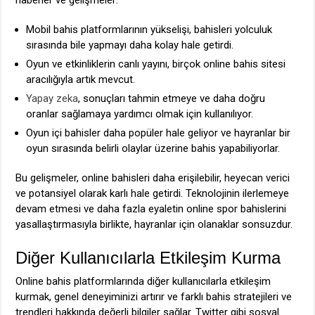
haberler ve gelişmeler:
Mobil bahis platformlarının yükselişi, bahisleri yolculuk
sırasında bile yapmayı daha kolay hale getirdi.
Oyun ve etkinliklerin canlı yayını, birçok online bahis sitesi
aracılığıyla artık mevcut.
Yapay zeka
, sonuçları tahmin etmeye ve daha doğru
oranlar sağlamaya yardımcı olmak için kullanılıyor.
Oyun içi bahisler daha popüler hale geliyor ve hayranlar bir
oyun sırasında belirli olaylar üzerine bahis yapabiliyorlar.
Bu gelişmeler, online bahisleri daha erişilebilir, heyecan verici
ve potansiyel olarak karlı hale getirdi. Teknolojinin ilerlemeye
devam etmesi ve daha fazla eyaletin online spor bahislerini
yasallaştırmasıyla birlikte, hayranlar için olanaklar sonsuzdur.
Diğer Kullanıcılarla Etkileşim Kurma
Online bahis platformlarında diğer kullanıcılarla etkileşim
kurmak, genel deneyiminizi artırır ve farklı bahis stratejileri ve
trendleri hakkında değerli bilgiler sağlar. Twitter gibi sosyal