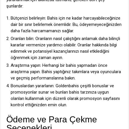
şunlardır:
Bütçenizi belirleyin: Bahis için ne kadar harcayabileceğinize
dair bir sınır belirlemek önemlidir. Bu, ödeyemeyeceğinizden
daha fazla harcamamanızı sağlar.
Oranları bilin: Oranların nasıl çalıştığını anlamak daha bilinçli
kararlar vermenize yardımcı olabilir. Oranlar hakkında bilgi
edinmek ve potansiyel kazançlarınızı nasıl etkilediğini
öğrenmek için zaman ayırın.
Araştırma yapın: Herhangi bir bahis yapmadan önce
araştırma yapın. Bahis yaptığınız takımlara veya oyunculara
ve geçmiş performanslarına bakın.
Bonuslardan yararlanın: Goldenbahis çeşitli bonuslar ve
promosyonlar sunar ve bunları bahis tarzınıza uygun
olanları kullanmak için düzenli olarak promosyon sayfasını
kontrol ettiğinizden emin olun.
Ödeme ve Para Çekme
Seçenekleri