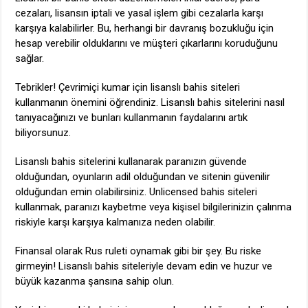
cezaları, lisansın iptali ve yasal işlem gibi cezalarla karşı
karşıya kalabilirler. Bu, herhangi bir davranış bozukluğu için
hesap verebilir olduklarını ve müşteri çıkarlarını koruduğunu
sağlar.
Tebrikler! Çevrimiçi kumar için lisanslı bahis siteleri
kullanmanın önemini öğrendiniz. Lisanslı bahis sitelerini nasıl
tanıyacağınızı ve bunları kullanmanın faydalarını artık
biliyorsunuz.
Lisanslı bahis sitelerini kullanarak paranızın güvende
olduğundan, oyunların adil olduğundan ve sitenin güvenilir
olduğundan emin olabilirsiniz. Unlicensed bahis siteleri
kullanmak, paranızı kaybetme veya kişisel bilgilerinizin çalınma
riskiyle karşı karşıya kalmanıza neden olabilir.
Finansal olarak Rus ruleti oynamak gibi bir şey. Bu riske
girmeyin! Lisanslı bahis siteleriyle devam edin ve huzur ve
büyük kazanma şansına sahip olun.