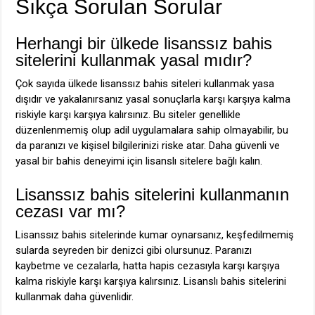
Sıkça Sorulan Sorular
Herhangi bir ülkede lisanssız bahis
sitelerini kullanmak yasal mıdır?
Çok sayıda ülkede lisanssız bahis siteleri kullanmak yasa
dışıdır ve yakalanırsanız yasal sonuçlarla karşı karşıya kalma
riskiyle karşı karşıya kalırsınız. Bu siteler genellikle
düzenlenmemiş olup adil uygulamalara sahip olmayabilir, bu
da paranızı ve kişisel bilgilerinizi riske atar. Daha güvenli ve
yasal bir bahis deneyimi için lisanslı sitelere bağlı kalın.
Lisanssız bahis sitelerini kullanmanın
cezası var mı?
Lisanssız bahis sitelerinde kumar oynarsanız, keşfedilmemiş
sularda seyreden bir denizci gibi olursunuz. Paranızı
kaybetme ve cezalarla, hatta hapis cezasıyla karşı karşıya
kalma riskiyle karşı karşıya kalırsınız. Lisanslı bahis sitelerini
kullanmak daha güvenlidir.