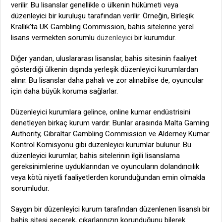
verilir. Bu lisanslar genellikle o ülkenin hükümeti veya
düzenleyici bir kuruluşu tarafından verilir. Örneğin, Birleşik
Krallık’ta UK Gambling Commission, bahis sitelerine yerel
lisans vermekten sorumlu
düzenleyici
bir kurumdur.
Diğer yandan, uluslararası lisanslar, bahis sitesinin faaliyet
gösterdiği ülkenin dışında yerleşik düzenleyici kurumlardan
alınır. Bu lisanslar daha pahalı ve zor alınabilse de, oyuncular
için daha büyük koruma sağlarlar.
Düzenleyici kurumlara gelince, online kumar endüstrisini
denetleyen birkaç kurum vardır. Bunlar arasında Malta Gaming
Authority, Gibraltar Gambling Commission ve Alderney Kumar
Kontrol Komisyonu gibi düzenleyici kurumlar bulunur. Bu
düzenleyici kurumlar, bahis sitelerinin ilgili lisanslama
gereksinimlerine uyduklarından ve oyuncuların dolandırıcılık
veya kötü niyetli faaliyetlerden korunduğundan emin olmakla
sorumludur.
Saygın bir düzenleyici kurum tarafından düzenlenen lisanslı bir
bahis sitesi seçerek, çıkarlarınızın korunduğunu bilerek