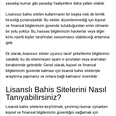
yasadışı kumar gibi yasadışı faaliyetlere daha yatkın olabilir.
Lisanssız bahis siteleri kullanmanın bir başka riski de kimlik
hırsızlığı potansiyelidir. Bu siteler düzenlenmediği için kişisel
ve finansal bilgilerinizin güvende tutulduğundan emin olmanın
bir yolu yoktur. Bu, hassas bilgilerinizin hackerlar veya diğer
kötü niyetli kişiler tarafından savunmasız olabileceği anlamına
gelir.
Ek olarak, lisanssız siteler üçüncü taraf şirketlerine bilgilerinizi
satabilir, bu da istenmeyen spam e-postaları veya aramaları
beraberinde getirebilir. Genel olarak, kişisel ve finansal
bilgilerinizin güvende kalması için lisanslı bahis siteleriyle
araştırma yapmanız ve onlara bağlı kalmanız önemlidir.
Lisanslı Bahis Sitelerini Nasıl
Tanıyabilirsiniz?
Lisanslı bahis sitelerini keşfetmek, çevrimiçi kumar oynarken
kişisel ve finansal bilgilerinizin güvenliğini sağlamak için