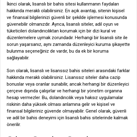
İkinci olarak, lisanslı bir bahis sitesi kullanmanın faydaları
hakkında meraklı olabilirsiniz. En açık avantajı, sitenin kişisel
ve finansal bilgilerinizi güvenli bir şekilde işlemesi konusunda
güvenebilir olmanızdır. Ayrıca, lisanslı siteler, adil oyun ve
tüketicileri dolandırıcılıktan korumak için bir dizi kural ve
düzenlemelere uymak zorundadır. Herhangi bir lisanslı site ile
sorun yaşarsanız, aynı zamanda düzenleyici kuruma şikayette
bulunma seçeneğiniz de vardır, bu da ek bir koruma
sağlayabilir.
Son olarak, lisanslı ve lisanssız bahis siteleri arasındaki farklar
hakkında meraklı olabilirsiniz. Lisanssız siteler daha cazip
bonuslar veya oranlar sunabilir, ancak herhangi bir düzenleyici
çerçeve dışında çalışırlar ve herhangi bir yönetim organına
hesap vermezler. Bu, dolandırıcılık veya haksız uygulamalar
riskinin daha yüksek olması anlamına gelir ve kişisel ve
finansal bilgileriniz güvende olmayabilir. Genel olarak, güvenli
ve adil bir bahis deneyimi için lisanslı bahis sitelerinde kalmak
önerilir.