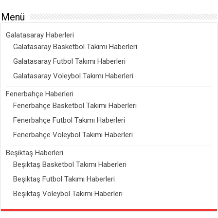
Menü
Galatasaray Haberleri
Galatasaray Basketbol Takımı Haberleri
Galatasaray Futbol Takımı Haberleri
Galatasaray Voleybol Takımı Haberleri
Fenerbahçe Haberleri
Fenerbahçe Basketbol Takımı Haberleri
Fenerbahçe Futbol Takımı Haberleri
Fenerbahçe Voleybol Takımı Haberleri
Beşiktaş Haberleri
Beşiktaş Basketbol Takımı Haberleri
Beşiktaş Futbol Takımı Haberleri
Beşiktaş Voleybol Takımı Haberleri