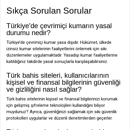
Sıkça Sorulan Sorular
Türkiye’de çevrimiçi kumarın yasal
durumu nedir?
Türkiye’de çevrimiçi kumar yasa dışıdır. Hükümet, ülkede
izinsiz kumar sitelerinin faaliyetlerini önlemek için sıkı
düzenlemeler uygulamaktadır. Yasadışı kumar faaliyetlerine
katıldığınız takdirde yasal sonuçlarla karşılaşabilirsiniz.
Türk bahis siteleri, kullanıcılarının
kişisel ve finansal bilgilerinin güvenliği
ve gizliliğini nasıl sağlar?
Türk bahis sitelerinin kişisel ve finansal bilgilerinizi korumak
için gelişmiş şifreleme teknolojileri kullandığını biliyor
muydunuz? Ayrıca, güvenliğinizi sağlamak için sıkı güvenlik
protokolleri uygularlar ve düzenli denetimlerden geçerler.