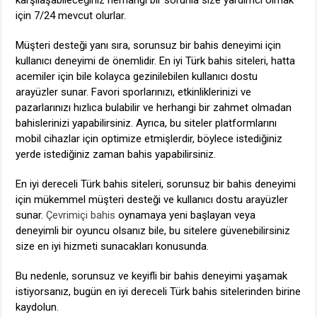
için 7/24 mevcut olurlar.
Müşteri desteği yanı sıra, sorunsuz bir bahis deneyimi için
kullanıcı deneyimi de önemlidir. En iyi Türk bahis siteleri, hatta
acemiler için bile kolayca gezinilebilen kullanıcı dostu
arayüzler sunar. Favori sporlarınızı, etkinliklerinizi ve
pazarlarınızı hızlıca bulabilir ve herhangi bir zahmet olmadan
bahislerinizi yapabilirsiniz. Ayrıca, bu siteler platformlarını
mobil cihazlar için optimize etmişlerdir, böylece istediğiniz
yerde istediğiniz zaman bahis yapabilirsiniz.
En iyi dereceli Türk bahis siteleri, sorunsuz bir bahis deneyimi
için mükemmel müşteri desteği ve kullanıcı dostu arayüzler
sunar.
Çevrimiçi bahis
oynamaya yeni başlayan veya
deneyimli bir oyuncu olsanız bile, bu sitelere güvenebilirsiniz
size en iyi hizmeti sunacakları konusunda.
Bu nedenle, sorunsuz ve keyifli bir bahis deneyimi yaşamak
istiyorsanız, bugün en iyi dereceli Türk bahis sitelerinden birine
kaydolun.