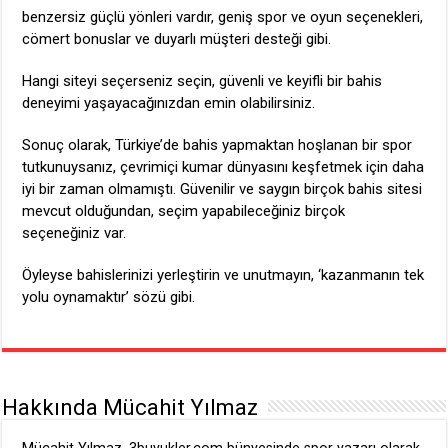
benzersiz güçlü yönleri vardır, geniş spor ve oyun seçenekleri,
cömert bonuslar ve duyarlı müşteri desteği gibi.
Hangi siteyi seçerseniz seçin, güvenli ve keyifli bir bahis
deneyimi yaşayacağınızdan emin olabilirsiniz.
Sonuç olarak, Türkiye’de bahis yapmaktan hoşlanan bir spor
tutkunuysanız, çevrimiçi kumar dünyasını keşfetmek için daha
iyi bir zaman olmamıştı. Güvenilir ve saygın birçok bahis sitesi
mevcut olduğundan, seçim yapabileceğiniz birçok
seçeneğiniz var.
Öyleyse bahislerinizi yerleştirin ve unutmayın, ‘kazanmanın tek
yolu oynamaktır’ sözü gibi.
Hakkında Mücahit Yılmaz
Mücahit Yılmaz, 3buyukler.com bünyesinde spor yazarı olarak