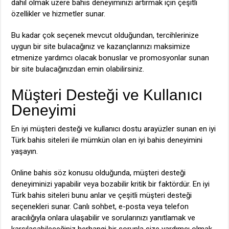
dahil olmak üzere bahis deneyiminizi artırmak için çeşitli
özellikler ve hizmetler sunar.
Bu kadar çok seçenek mevcut olduğundan, tercihlerinize
uygun bir site bulacağınız ve kazançlarınızı maksimize
etmenize yardımcı olacak bonuslar ve promosyonlar sunan
bir site bulacağınızdan emin olabilirsiniz.
Müşteri Desteği ve Kullanıcı
Deneyimi
En iyi müşteri desteği ve kullanıcı dostu arayüzler sunan en iyi
Türk bahis siteleri ile mümkün olan en iyi bahis deneyimini
yaşayın.
Online bahis söz konusu olduğunda, müşteri desteği
deneyiminizi yapabilir veya bozabilir kritik bir faktördür. En iyi
Türk bahis siteleri bunu anlar ve çeşitli müşteri desteği
seçenekleri sunar. Canlı sohbet, e-posta veya telefon
aracılığıyla onlara ulaşabilir ve sorularınızı yanıtlamak ve
karşılaşabileceğiniz herhangi bir sorunla size yardımcı olmak