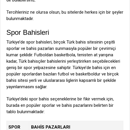
de bulabilirsiniz.
Tercihleriniz ne olursa olsun, bu sitelerde herkes için bir şeyler
bulunmaktadır.
Spor Bahisleri
Türkiye’de spor bahisleri, birçok Türk bahis sitesinin çeşitli
sporlar ve bahis pazarları sunmasıyla popüler bir çevrimiçi
kumar şeklidir. Futboldan basketbola, tenisten at yarışına
kadar, Türk bahisçiler bahislerini yerleştirirken seçebilecekleri
geniş bir spor yelpazesine sahiptir. Türkiye’de bahis için en
popüler sporlardan bazıları futbol ve basketboldur ve birçok
bahis sitesi yerli ve uluslararası liglerin kapsamlı bir şekilde
yayınlanmasını sağlar.
Türkiye’deki spor bahis seçeneklerine bir fikir vermek için,
burada en popüler sporlar ve bahis pazarlarını belirten bir
tablo bulunmaktadır:
SPOR
BAHIS PAZARLARI