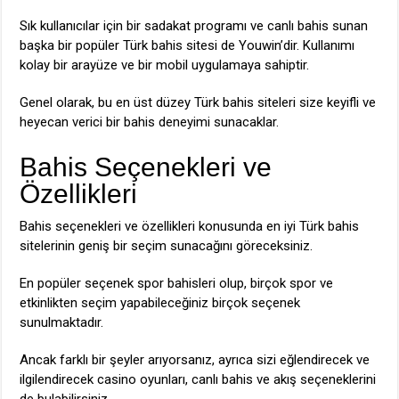
Sık kullanıcılar için bir sadakat programı ve canlı bahis sunan
başka bir popüler Türk bahis sitesi de Youwin’dir. Kullanımı
kolay bir arayüze ve bir mobil uygulamaya sahiptir.
Genel olarak, bu en üst düzey Türk bahis siteleri size keyifli ve
heyecan verici bir bahis deneyimi sunacaklar.
Bahis Seçenekleri ve
Özellikleri
Bahis seçenekleri ve özellikleri konusunda en iyi Türk bahis
sitelerinin geniş bir seçim sunacağını göreceksiniz.
En popüler seçenek spor bahisleri olup, birçok spor ve
etkinlikten seçim yapabileceğiniz birçok seçenek
sunulmaktadır.
Ancak farklı bir şeyler arıyorsanız, ayrıca sizi eğlendirecek ve
ilgilendirecek casino oyunları, canlı bahis ve akış seçeneklerini