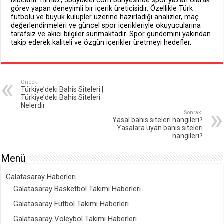
görev yapan deneyimli bir içerik üreticisidir. Özellikle Türk
futbolu ve büyük kulüpler üzerine hazırladığı analizler, maç
değerlendirmeleri ve güncel spor içerikleriyle okuyucularına
tarafsız ve akıcı bilgiler sunmaktadır. Spor gündemini yakından
takip ederek kaliteli ve özgün içerikler üretmeyi hedefler.
Önceki
Türkiye’deki Bahis Siteleri |
Türkiye’deki Bahis Siteleri
Nelerdir
Sonraki
Yasal bahis siteleri hangileri?
Yasalara uyan bahis siteleri
hangileri?
Menü
Galatasaray Haberleri
Galatasaray Basketbol Takımı Haberleri
Galatasaray Futbol Takımı Haberleri
Galatasaray Voleybol Takımı Haberleri