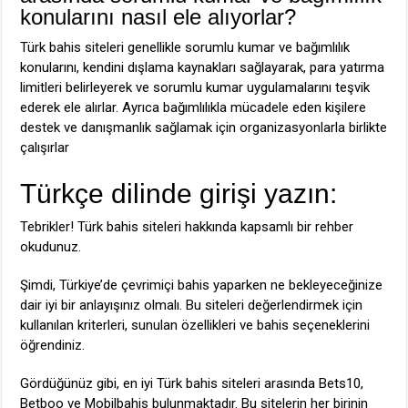
konularını nasıl ele alıyorlar?
Türk bahis siteleri genellikle sorumlu kumar ve bağımlılık
konularını, kendini dışlama kaynakları sağlayarak, para yatırma
limitleri belirleyerek ve sorumlu kumar uygulamalarını teşvik
ederek ele alırlar. Ayrıca bağımlılıkla mücadele eden kişilere
destek ve danışmanlık sağlamak için organizasyonlarla birlikte
çalışırlar
Türkçe dilinde girişi yazın:
Tebrikler! Türk bahis siteleri hakkında kapsamlı bir rehber
okudunuz.
Şimdi, Türkiye’de çevrimiçi bahis yaparken ne bekleyeceğinize
dair iyi bir anlayışınız olmalı. Bu siteleri değerlendirmek için
kullanılan kriterleri, sunulan özellikleri ve bahis seçeneklerini
öğrendiniz.
Gördüğünüz gibi, en iyi Türk bahis siteleri arasında Bets10,
Betboo ve Mobilbahis bulunmaktadır. Bu sitelerin her birinin