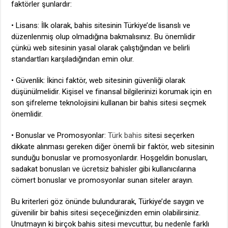
faktörler şunlardır:
• Lisans: İlk olarak, bahis sitesinin Türkiye’de lisanslı ve
düzenlenmiş olup olmadığına bakmalısınız. Bu önemlidir
çünkü web sitesinin yasal olarak çalıştığından ve belirli
standartları karşıladığından emin olur.
• Güvenlik: İkinci faktör, web sitesinin güvenliği olarak
düşünülmelidir. Kişisel ve finansal bilgilerinizi korumak için en
son şifreleme teknolojisini kullanan bir bahis sitesi seçmek
önemlidir.
• Bonuslar ve Promosyonlar:
Türk bahis
sitesi seçerken
dikkate alınması gereken diğer önemli bir faktör, web sitesinin
sunduğu bonuslar ve promosyonlardır. Hoşgeldin bonusları,
sadakat bonusları ve ücretsiz bahisler gibi kullanıcılarına
cömert bonuslar ve promosyonlar sunan siteler arayın.
Bu kriterleri göz önünde bulundurarak, Türkiye’de saygın ve
güvenilir bir bahis sitesi seçeceğinizden emin olabilirsiniz.
Unutmayın ki birçok bahis sitesi mevcuttur, bu nedenle farklı