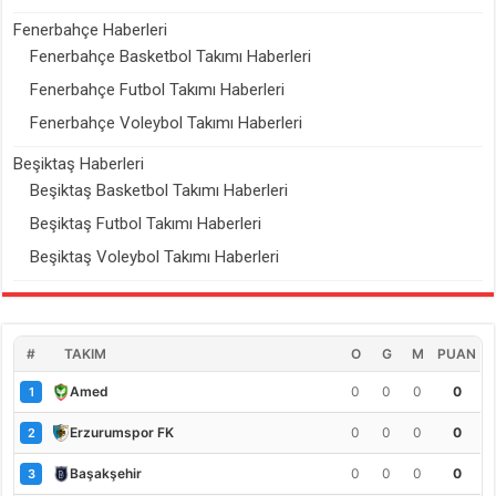
Fenerbahçe Haberleri
Fenerbahçe Basketbol Takımı Haberleri
Fenerbahçe Futbol Takımı Haberleri
Fenerbahçe Voleybol Takımı Haberleri
Beşiktaş Haberleri
Beşiktaş Basketbol Takımı Haberleri
Beşiktaş Futbol Takımı Haberleri
Beşiktaş Voleybol Takımı Haberleri
#
TAKIM
O
G
M
PUAN
0
0
0
0
Amed
1
0
0
0
0
Erzurumspor FK
2
0
0
0
0
Başakşehir
3