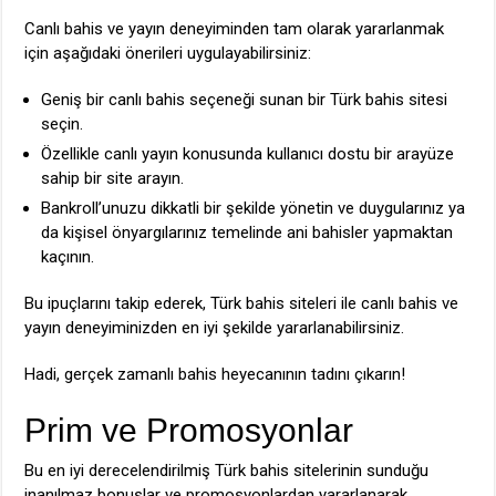
Canlı bahis ve yayın deneyiminden tam olarak yararlanmak
için aşağıdaki önerileri uygulayabilirsiniz:
Geniş bir canlı bahis seçeneği sunan bir Türk bahis sitesi
seçin.
Özellikle canlı yayın konusunda kullanıcı dostu bir arayüze
sahip bir site arayın.
Bankroll’unuzu dikkatli bir şekilde yönetin ve duygularınız ya
da kişisel önyargılarınız temelinde ani bahisler yapmaktan
kaçının.
Bu ipuçlarını takip ederek, Türk bahis siteleri ile canlı bahis ve
yayın deneyiminizden en iyi şekilde yararlanabilirsiniz.
Hadi, gerçek zamanlı bahis heyecanının tadını çıkarın!
Prim ve Promosyonlar
Bu en iyi derecelendirilmiş Türk bahis sitelerinin sunduğu
inanılmaz bonuslar ve promosyonlardan yararlanarak