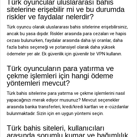
Türk oyuncular uluslararası bahis
sitelerine erişebilir mi ve bu durumda
riskler ve faydalar nelerdir?
Türk oyuncu olarak uluslararası bahis sitelerine erişebilirsiniz,
ancak bu yasa dışıdır. Riskler arasında para cezaları ve hapis
cezası bulunurken, faydalar arasında daha iyi oranlar, daha
fazla bahis seçeneği ve potansiyel olarak daha yüksek
ödemeler yer alır. Ek güvenlik için güvenilir bir VPN kullanın.
Türk oyuncuların para yatırma ve
çekme işlemleri için hangi ödeme
yöntemleri mevcut?
Türk bahis sitelerine para yatırma ve çekme işlemlerini nasıl
yapacağınızı merak ediyor musunuz? Mevcut seçenekler
arasında banka transferleri, kredi/kredi kartları ve e-cüzdanlar
bulunmaktadır. Sizin için en uygun yöntemi seçin.
Türk bahis siteleri, kullanıcıları
arasında sorumlu kumar ve bağımlılık