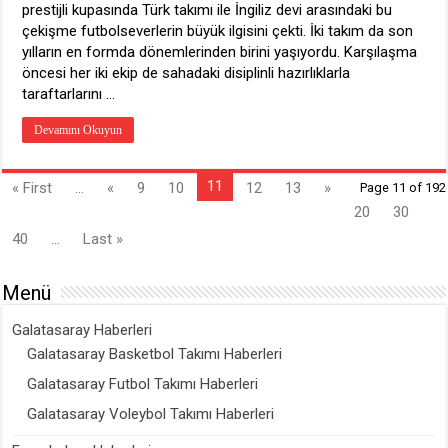
prestijli kupasında Türk takımı ile İngiliz devi arasındaki bu
çekişme futbolseverlerin büyük ilgisini çekti. İki takım da son
yılların en formda dönemlerinden birini yaşıyordu. Karşılaşma
öncesi her iki ekip de sahadaki disiplinli hazırlıklarla
taraftarlarını …
Devamını Okuyun
11
« First
...
«
9
10
12
13
»
Page 11 of 192
20
30
40
...
Last »
Menü
Galatasaray Haberleri
Galatasaray Basketbol Takımı Haberleri
Galatasaray Futbol Takımı Haberleri
Galatasaray Voleybol Takımı Haberleri