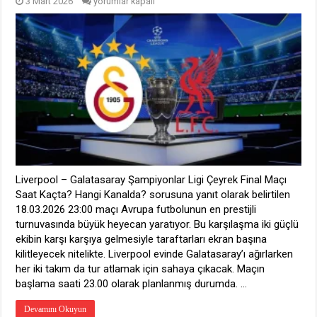
Liverpool
3 Mart 2026
yorumlar kapalı
–
Galatasaray
Şampiyonlar
Ligi
Çeyrek
Final
Maçı
Saat
Kaçta?
Hangi
Kanalda?
için
Liverpool – Galatasaray Şampiyonlar Ligi Çeyrek Final Maçı
Saat Kaçta? Hangi Kanalda? sorusuna yanıt olarak belirtilen
18.03.2026 23:00 maçı Avrupa futbolunun en prestijli
turnuvasında büyük heyecan yaratıyor. Bu karşılaşma iki güçlü
ekibin karşı karşıya gelmesiyle taraftarları ekran başına
kilitleyecek nitelikte. Liverpool evinde Galatasaray’ı ağırlarken
her iki takım da tur atlamak için sahaya çıkacak. Maçın
başlama saati 23.00 olarak planlanmış durumda. …
Devamını Okuyun