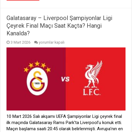
Galatasaray – Liverpool Şampiyonlar Ligi
Çeyrek Final Maçı Saat Kaçta? Hangi
Kanalda?
Galatasaray
3 Mart 2026
yorumlar kapalı
–
Liverpool
Şampiyonlar
Ligi
Çeyrek
Final
Maçı
Saat
Kaçta?
Hangi
Kanalda?
için
10 Mart 2026 Salı akşamı UEFA Şampiyonlar Ligi çeyrek final
ilk maçında Galatasaray Rams Park’ta Liverpool’u konuk etti.
Maçın başlama saati 20:45 olarak belirlenmişti. Avrupa’nın en