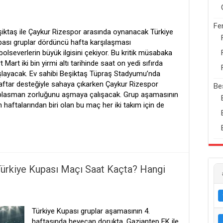
Fe
iktaş ile Çaykur Rizespor arasında oynanacak Türkiye
ası gruplar dördüncü hafta karşılaşması
bolseverlerin büyük ilgisini çekiyor. Bu kritik müsabaka
t Mart iki bin yirmi altı tarihinde saat on yedi sıfırda
layacak. Ev sahibi Beşiktaş Tüpraş Stadyumu’nda
aftar desteğiyle sahaya çıkarken Çaykur Rizespor
Be
plasman zorluğunu aşmaya çalışacak. Grup aşamasının
 haftalarından biri olan bu maç her iki takım için de
ürkiye Kupası Maçı Saat Kaçta? Hangi
Türkiye Kupası gruplar aşamasının 4.
haftasında heyecan dorukta. Gaziantep FK ile