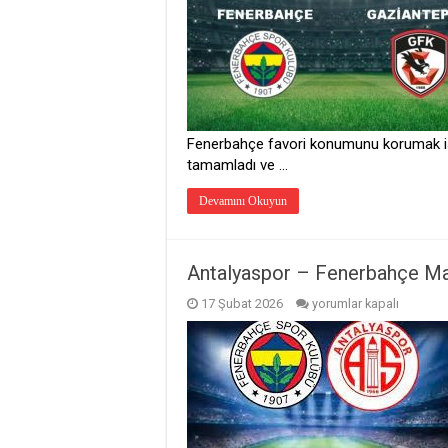
Türkiye
Kupası
Maçı
Saat
Kaçta?
Hangi
Kanalda?
için
Fenerbahçe favori konumunu korumak istiy
tamamladı ve …
Devamını Okuyun
Antalyaspor – Fenerbahçe Ma
Antalyaspor
17 Şubat 2026
yorumlar kapalı
–
Fenerbahçe
Maçı
Saat
Kaçta?
Hangi
Kanalda?
için