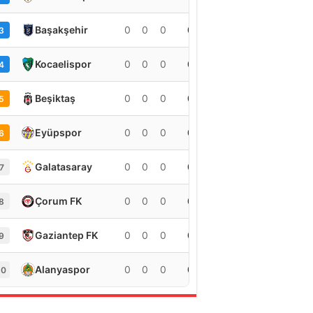
Başakşehir
0
0
0
0
3
Kocaelispor
0
0
0
0
4
Beşiktaş
0
0
0
0
5
Eyüpspor
0
0
0
0
6
Galatasaray
0
0
0
0
7
Çorum FK
0
0
0
0
8
Gaziantep FK
0
0
0
0
9
Alanyaspor
0
0
0
0
10