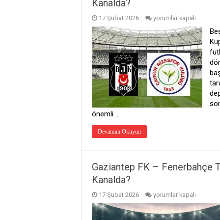
Kanalda?
Beşiktaş
17 Şubat 2026
yorumlar kapalı
–
Beş
Çaykur
Rizespor
Kup
Türkiye
fut
Kupası
Maçı
dör
Saat
baş
Kaçta?
tar
Hangi
Kanalda?
de
için
son
önemli …
Devamını Okuyun
Gaziantep FK – Fenerbahçe T
Kanalda?
Gaziantep
17 Şubat 2026
yorumlar kapalı
FK
–
Fenerbahçe