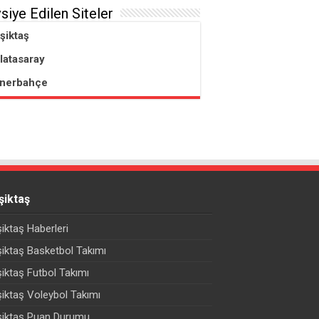
siye Edilen Siteler
şiktaş
latasaray
nerbahçe
şiktaş
iktaş Haberleri
iktaş Basketbol Takımı
iktaş Futbol Takımı
iktaş Voleybol Takımı
şiktaş Puan Durumu