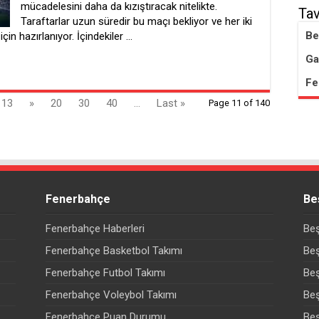
mücadelesini daha da kızıştıracak nitelikte.
Tav
Taraftarlar uzun süredir bu maçı bekliyor ve her iki
Be
in hazırlanıyor. İçindekiler …
Ga
Fe
13
»
20
30
40
...
Last »
Page 11 of 140
Fenerbahçe
Be
Fenerbahçe Haberleri
Beş
Fenerbahçe Basketbol Takımı
Beş
Fenerbahçe Futbol Takımı
Beş
Fenerbahçe Voleybol Takımı
Beş
Fenerbahçe Puan Durumu
Be