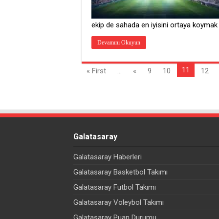
ekip de sahada en iyisini ortaya koymak iç
Devamını Okuyun
11
« First
...
«
9
10
12
Galatasaray
Galatasaray Haberleri
Galatasaray Basketbol Takımı
Galatasaray Futbol Takımı
Galatasaray Voleybol Takımı
Galatasaray Puan Durumu