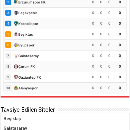
0
0
0
0
Erzurumspor FK
2
0
0
0
0
Başakşehir
3
0
0
0
0
Kocaelispor
4
0
0
0
0
Beşiktaş
5
0
0
0
0
Eyüpspor
6
0
0
0
0
Galatasaray
7
0
0
0
0
Çorum FK
8
0
0
0
0
Gaziantep FK
9
0
0
0
0
Alanyaspor
10
Tavsiye Edilen Siteler
Beşiktaş
Galatasaray