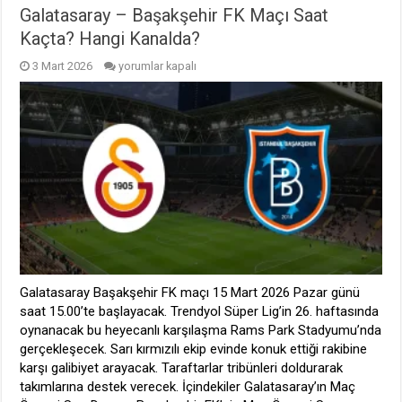
Galatasaray – Başakşehir FK Maçı Saat
Kaçta? Hangi Kanalda?
Galatasaray
3 Mart 2026
yorumlar kapalı
–
Başakşehir
FK
Maçı
Saat
Kaçta?
Hangi
Kanalda?
için
Galatasaray Başakşehir FK maçı 15 Mart 2026 Pazar günü
saat 15.00’te başlayacak. Trendyol Süper Lig’in 26. haftasında
oynanacak bu heyecanlı karşılaşma Rams Park Stadyumu’nda
gerçekleşecek. Sarı kırmızılı ekip evinde konuk ettiği rakibine
karşı galibiyet arayacak. Taraftarlar tribünleri doldurarak
takımlarına destek verecek. İçindekiler Galatasaray’ın Maç