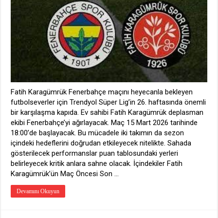
Saat
Kaçta?
Hangi
Kanalda?
için
Fatih Karagümrük Fenerbahçe maçını heyecanla bekleyen
futbolseverler için Trendyol Süper Lig’in 26. haftasında önemli
bir karşılaşma kapıda. Ev sahibi Fatih Karagümrük deplasman
ekibi Fenerbahçe’yi ağırlayacak. Maç 15 Mart 2026 tarihinde
18:00’de başlayacak. Bu mücadele iki takımın da sezon
içindeki hedeflerini doğrudan etkileyecek nitelikte. Sahada
gösterilecek performanslar puan tablosundaki yerleri
belirleyecek kritik anlara sahne olacak. İçindekiler Fatih
Karagümrük’ün Maç Öncesi Son …
Devamını Okuyun