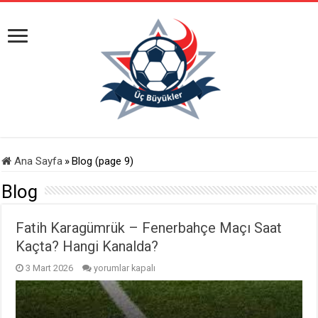
Ana Sayfa
»
Blog (page 9)
Blog
Fatih Karagümrük – Fenerbahçe Maçı Saat
Kaçta? Hangi Kanalda?
Fatih
3 Mart 2026
yorumlar kapalı
Karagümrük
–
Fenerbahçe
Maçı