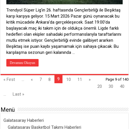
Trendyol Süper Lig’in 26. haftasında Gençlerbirliği ile Beşiktaş
karşı karşıya geliyor. 15 Mart 2026 Pazar günü oynanacak bu
kritik mücadele Ankara’da gerçekleşecek. Saat 19:00’da
başlayacak maç iki takım için de oldukça önemli. Ligde farklı
hedefleri olan ekipler sahadaki performanslarıyla taraftarlarını
mutlu etmek istiyor. Gençlerbirliği evinde galibiyet ararken
Beşiktaş ise puan kaybı yaşamamak için sahaya çıkacak. Bu
karşılaşma sezonun geri kalanında …
Devamını Okuyun
9
« First
...
«
7
8
10
11
»
Page 9 of 140
20
30
40
...
Last »
Menü
Galatasaray Haberleri
Galatasaray Basketbol Takımı Haberleri