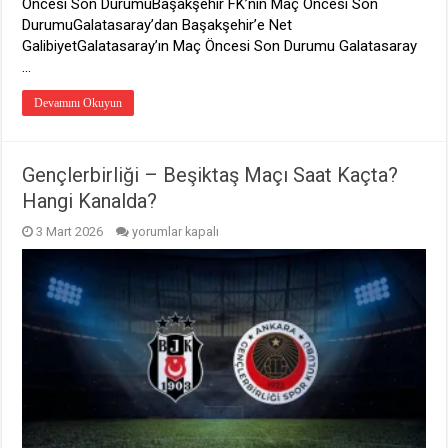
Öncesi Son DurumuBaşakşehir FK’nin Maç Öncesi Son
DurumuGalatasaray’dan Başakşehir’e Net
GalibiyetGalatasaray’ın Maç Öncesi Son Durumu Galatasaray
…
Devamını Okuyun
Gençlerbirliği – Beşiktaş Maçı Saat Kaçta?
Hangi Kanalda?
Gençlerbirliği
3 Mart 2026
yorumlar kapalı
–
Beşiktaş
Maçı
Saat
Kaçta?
Hangi
Kanalda?
için